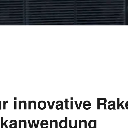
ür innovative Rak
uckanwendung