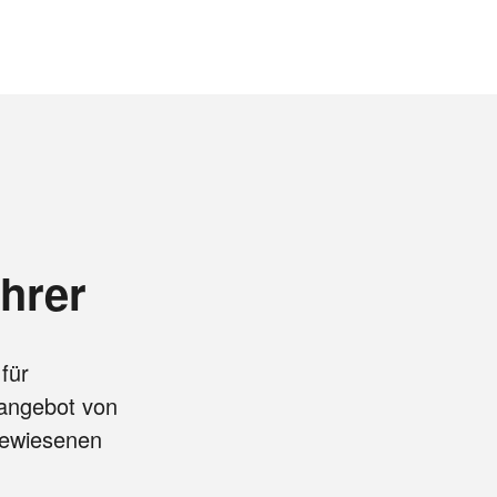
hrer
für
langebot von
gewiesenen
n