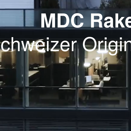
MDC Rake
chweizer Origin