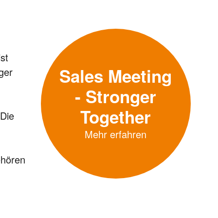
st
Sales Meeting
ger
- Stronger
Together
 Die
Mehr erfahren
ehören