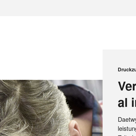
Druckz
Ve
al 
Daetwy
leistu