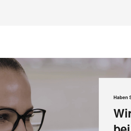
Haben 
Wir
be