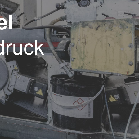
el
druck