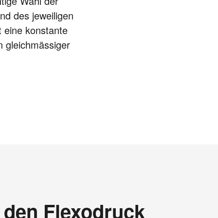
htige Wahl der
und des jeweiligen
t eine konstante
n gleichmässiger
 den Flexodruck