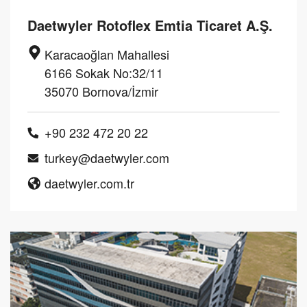
Daetwyler Rotoflex Emtia Ticaret A.Ş.
Karacaoğlan Mahallesi
6166 Sokak No:32/11
35070 Bornova/İzmir
+90 232 472 20 22
turkey@daetwyler.com
daetwyler.com.tr