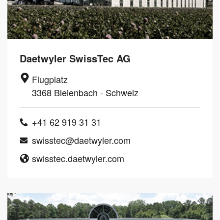
Daetwyler SwissTec AG
Flugplatz
3368 Bleienbach - Schweiz
+41 62 919 31 31
swisstec@daetwyler.com
swisstec.daetwyler.com