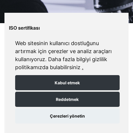
ISO sertifikası
İnovasyon sayesinde en
Web sitesinin kullanıcı dostluğunu
yüksek kalite.
artırmak için çerezler ve analiz araçları
kullanıyoruz. Daha fazla bilgiyi gizlilik
MDC markası, onlarca yıldır yüksek kaliteli ürün
politikamızda bulabilirsiniz
.
ve hizmetleriyle tanınmaktadır. Şirket grubu, ISO
9001:2015 kalite standardına göre
Kabul etmek
sertifikalandırılmıştır. ISO 9001 sertifikası, baskı
endüstrisi için silecek ve sarf malzemelerinin
Reddetmek
araştırma ve geliştirme, üretim ve dağıtımını
kapsamaktadır.
Çerezleri yönetin
ISO sertifikasını indirin