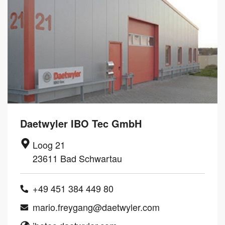
Daetwyler IBO Tec GmbH
Loog 21
23611 Bad Schwartau
+49 451 384 449 80
mario.freygang@daetwyler.com