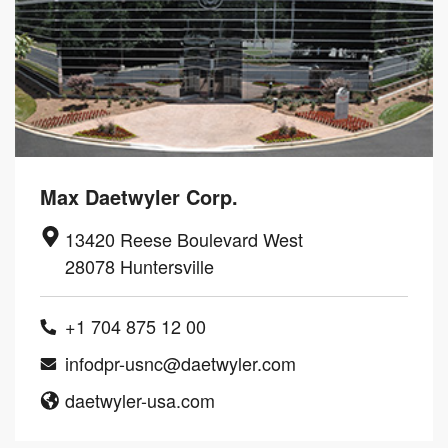
Max Daetwyler Corp.
13420 Reese Boulevard West
28078 Huntersville
+1 704 875 12 00
infodpr-usnc@daetwyler.com
daetwyler-usa.com