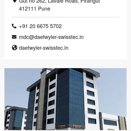
Gut no 262, Lavale Road, Pirangut
412111 Pune
+91 20 6675 5702
mdc@daetwyler-swisstec.in
daetwyler-swisstec.in