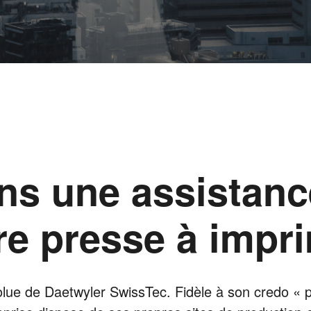
ns une assistanc
tre
presse à impr
absolue de Daetwyler SwissTec. Fidèle à son credo «