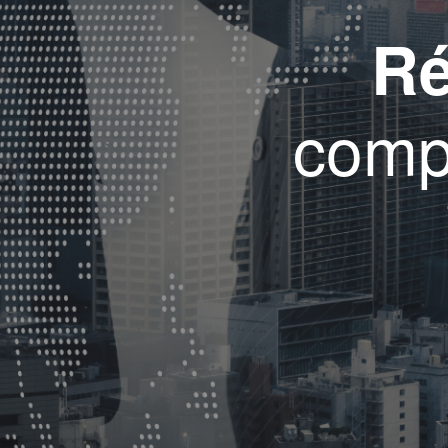
Ré
compt