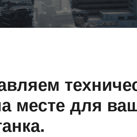
авляем техниче
а месте для ва
танка.