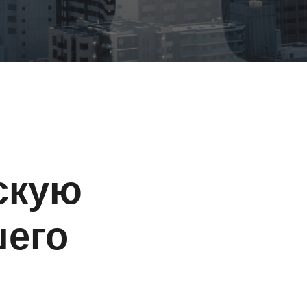
скую
шего