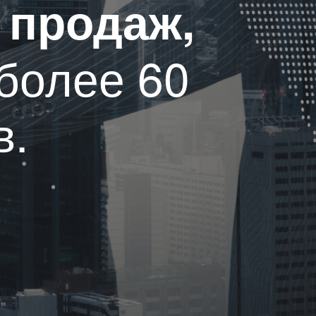
 продаж,
более 60
в.