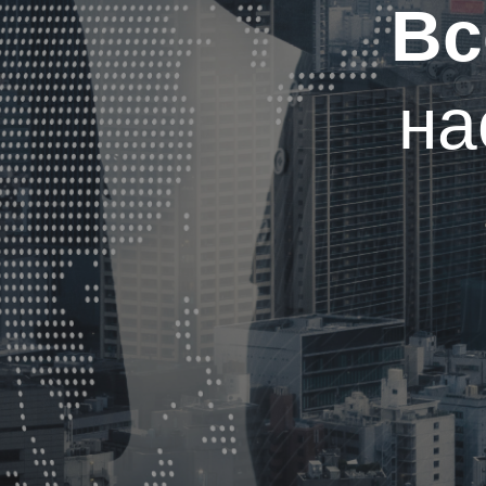
Вс
на