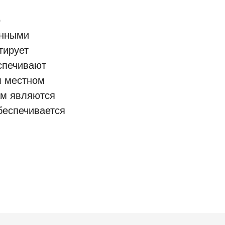
о
енными
тирует
спечивают
м местном
ам являются
беспечивается