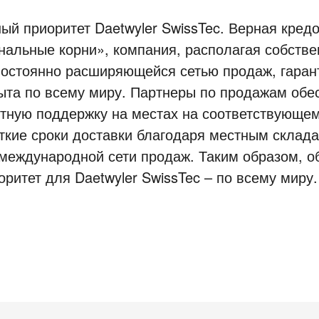
ый приоритет Daetwyler SwissTec. Верная кред
нальные корни», компания, располагая собств
остоянно расширяющейся сетью продаж, гаран
пыта по всему миру. Партнеры по продажам обе
ртную поддержку на местах на соответствующе
откие сроки доставки благодаря местным склад
еждународной сети продаж. Таким образом, о
оритет для Daetwyler SwissTec – по всему миру.